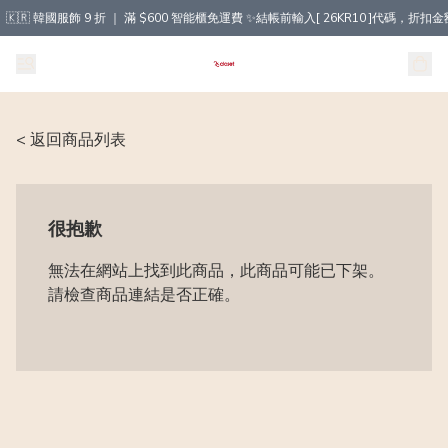
🇰🇷 韓國服飾 9 折 ｜ 滿 $600 智能櫃免運費 ✨結帳前輸入[ 26KR10 ]代碼，
< 返回商品列表
很抱歉
無法在網站上找到此商品，此商品可能已下架。
請檢查商品連結是否正確。