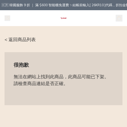
🇰🇷 韓國服飾 9 折 ｜ 滿 $600 智能櫃免運費 ✨結帳前輸入[ 26KR10 ]代碼，
< 返回商品列表
很抱歉
無法在網站上找到此商品，此商品可能已下架。
請檢查商品連結是否正確。