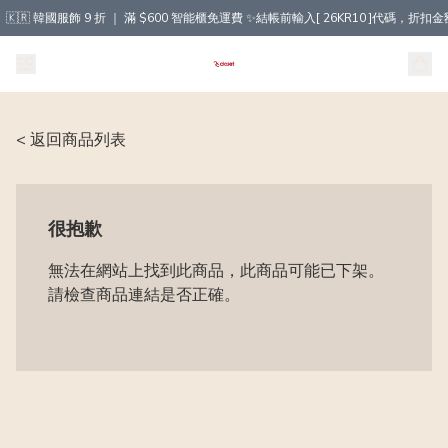
🇰🇷 韓國服飾 9 折 ｜ 滿 $600 智能櫃免運費 ✨結帳前輸入[ 26KR10 ]代碼，
< 返回商品列表
很抱歉
無法在網站上找到此商品，此商品可能已下架。
請檢查商品連結是否正確。