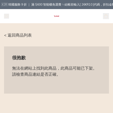
🇰🇷 韓國服飾 9 折 ｜ 滿 $600 智能櫃免運費 ✨結帳前輸入[ 26KR10 ]代碼，
< 返回商品列表
很抱歉
無法在網站上找到此商品，此商品可能已下架。
請檢查商品連結是否正確。