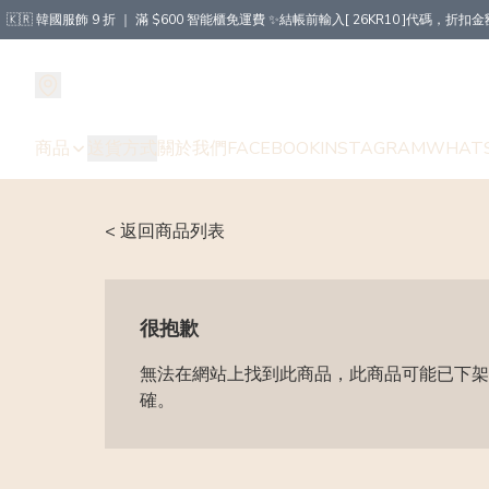
🇰🇷 韓國服飾 9 折 ｜ 滿 $600 智能櫃免運費 ✨結帳前輸入[ 26KR10 ]代碼，
商品
送貨方式
關於我們
FACEBOOK
INSTAGRAM
WHAT
< 返回商品列表
很抱歉
無法在網站上找到此商品，此商品可能已下架
確。