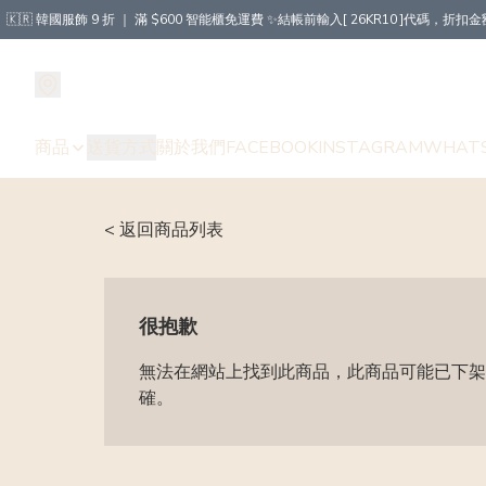
🇰🇷 韓國服飾 9 折 ｜ 滿 $600 智能櫃免運費 ✨結帳前輸入[ 26KR10 ]代碼，
商品
送貨方式
關於我們
FACEBOOK
INSTAGRAM
WHAT
< 返回商品列表
很抱歉
無法在網站上找到此商品，此商品可能已下架
確。