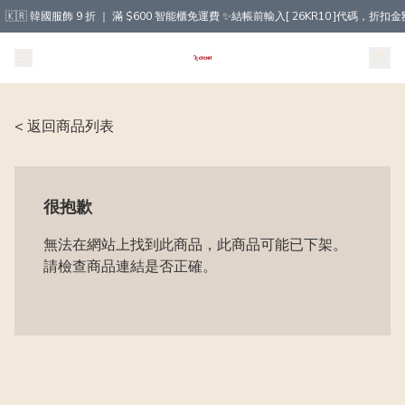
🇰🇷 韓國服飾 9 折 ｜ 滿 $600 智能櫃免運費 ✨結帳前輸入[ 26KR10 ]代碼，
< 返回商品列表
很抱歉
無法在網站上找到此商品，此商品可能已下架。
請檢查商品連結是否正確。