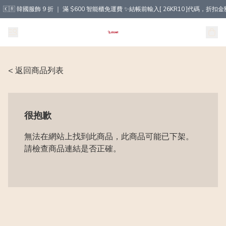
🇰🇷 韓國服飾 9 折 ｜ 滿 $600 智能櫃免運費 ✨結帳前輸入[ 26KR10 ]代碼，
< 返回商品列表
很抱歉
無法在網站上找到此商品，此商品可能已下架。
請檢查商品連結是否正確。