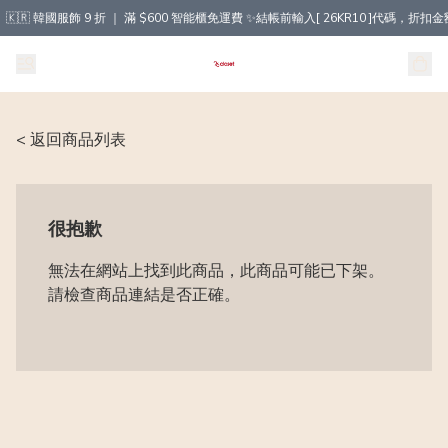
🇰🇷 韓國服飾 9 折 ｜ 滿 $600 智能櫃免運費 ✨結帳前輸入[ 26KR10 ]代碼，
< 返回商品列表
很抱歉
無法在網站上找到此商品，此商品可能已下架。
請檢查商品連結是否正確。