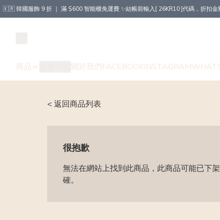
🇰🇷 韓國服飾 9 折 ｜ 滿 $600 智能櫃免運費 ✨結帳前輸入[ 26KR10 ]代碼，
商品
送貨方式
關於我們
FACEBOOK
INSTAGRAM
WHAT
< 返回商品列表
很抱歉
無法在網站上找到此商品，此商品可能已下架
確。