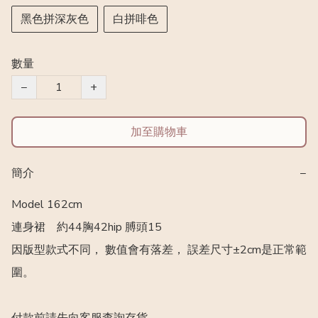
黑色拼深灰色
白拼啡色
數量
−
+
加至購物車
簡介
−
Model 162cm

連身裙	約44胸42hip 膊頭15

因版型款式不同， 數值會有落差， 誤差尺寸±2cm是正常範
圍。
