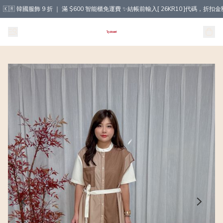
🇰🇷 韓國服飾 9 折 ｜ 滿 $600 智能櫃免運費 ✨結帳前輸入[ 26KR10 ]代碼，