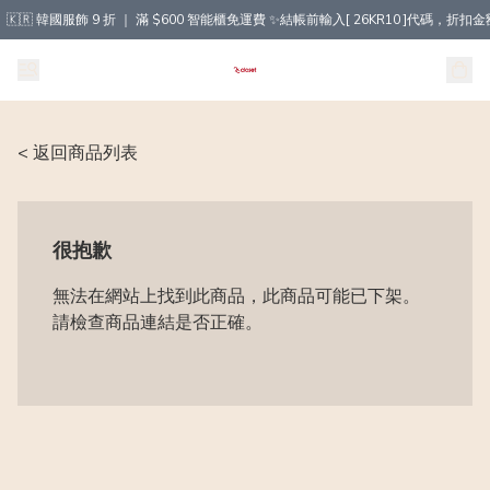
🇰🇷 韓國服飾 9 折 ｜ 滿 $600 智能櫃免運費 ✨結帳前輸入[ 26KR10 ]代碼，
< 返回商品列表
很抱歉
無法在網站上找到此商品，此商品可能已下架。
請檢查商品連結是否正確。