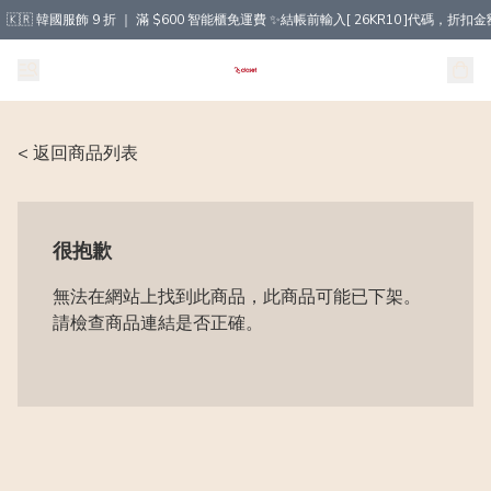
🇰🇷 韓國服飾 9 折 ｜ 滿 $600 智能櫃免運費 ✨結帳前輸入[ 26KR10 ]代碼，
< 返回商品列表
很抱歉
無法在網站上找到此商品，此商品可能已下架。
請檢查商品連結是否正確。