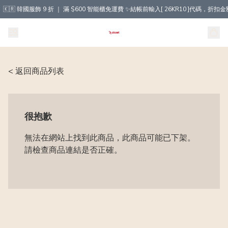
🇰🇷 韓國服飾 9 折 ｜ 滿 $600 智能櫃免運費 ✨結帳前輸入[ 26KR10 ]代碼，
< 返回商品列表
很抱歉
無法在網站上找到此商品，此商品可能已下架。
請檢查商品連結是否正確。