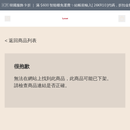
🇰🇷 韓國服飾 9 折 ｜ 滿 $600 智能櫃免運費 ✨結帳前輸入[ 26KR10 ]代碼，
< 返回商品列表
很抱歉
無法在網站上找到此商品，此商品可能已下架。
請檢查商品連結是否正確。