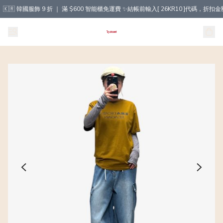
🇰🇷 韓國服飾 9 折 ｜ 滿 $600 智能櫃免運費 ✨結帳前輸入[ 26KR10 ]代碼，