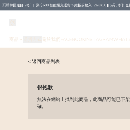
🇰🇷 韓國服飾 9 折 ｜ 滿 $600 智能櫃免運費 ✨結帳前輸入[ 26KR10 ]代碼，
商品
送貨方式
關於我們
FACEBOOK
INSTAGRAM
WHAT
< 返回商品列表
很抱歉
無法在網站上找到此商品，此商品可能已下架
確。