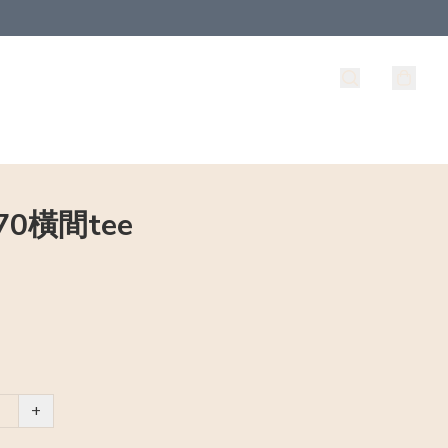
70橫間tee
+