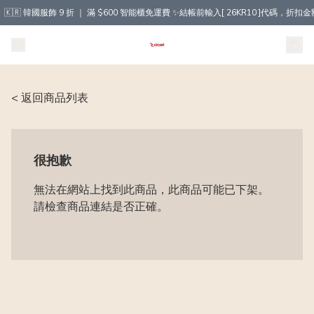
🇰🇷 韓國服飾 9 折 ｜ 滿 $600 智能櫃免運費 ✨結帳前輸入[ 26KR10 ]代碼，
< 返回商品列表
很抱歉
無法在網站上找到此商品，此商品可能已下架。
請檢查商品連結是否正確。