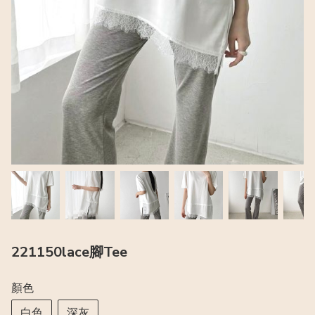
221150lace腳Tee
顏色
白色
深灰