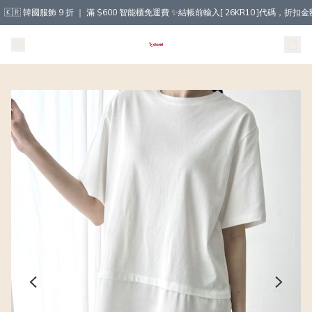
🇰🇷 韓國服飾 9 折 ｜ 滿 $600 智能櫃免運費 ✨結帳前輸入[ 26KR10 ]代碼，