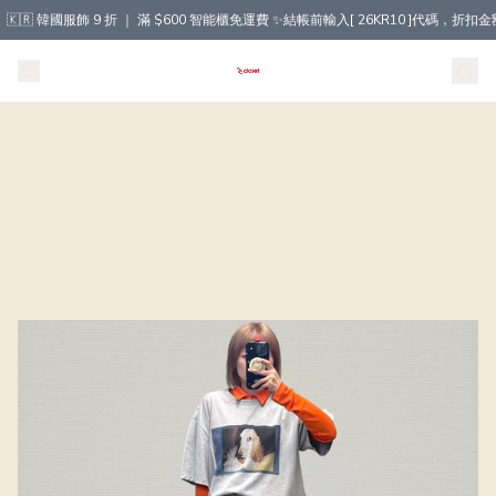
🇰🇷 韓國服飾 9 折 ｜ 滿 $600 智能櫃免運費 ✨結帳前輸入[ 26KR10 ]代碼，