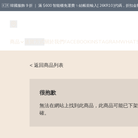
🇰🇷 韓國服飾 9 折 ｜ 滿 $600 智能櫃免運費 ✨結帳前輸入[ 26KR10 ]代碼，
商品
送貨方式
關於我們
FACEBOOK
INSTAGRAM
WHAT
< 返回商品列表
很抱歉
無法在網站上找到此商品，此商品可能已下架
確。