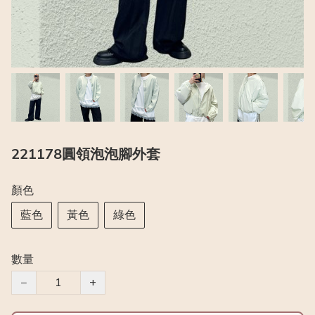
221178圓領泡泡腳外套
顏色
藍色
黃色
綠色
數量
−
+