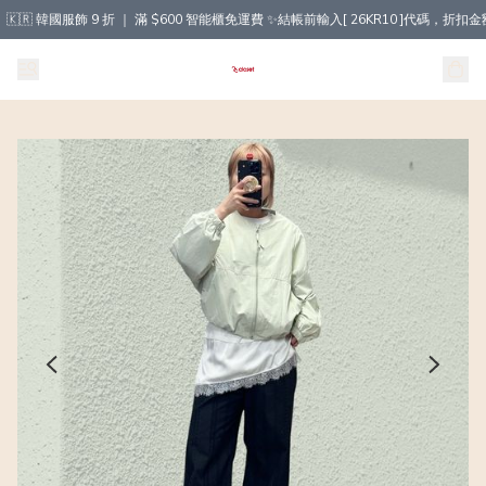
🇰🇷 韓國服飾 9 折 ｜ 滿 $600 智能櫃免運費 ✨結帳前輸入[ 26KR10 ]代碼，