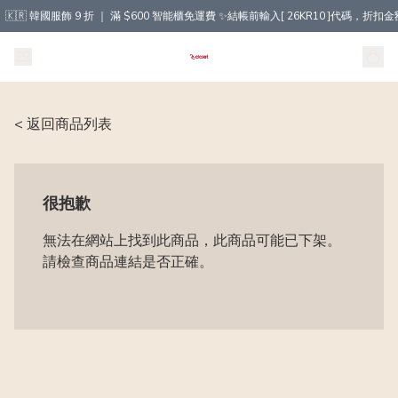
🇰🇷 韓國服飾 9 折 ｜ 滿 $600 智能櫃免運費 ✨結帳前輸入[ 26KR10 ]代碼，
< 返回商品列表
很抱歉
無法在網站上找到此商品，此商品可能已下架。
請檢查商品連結是否正確。