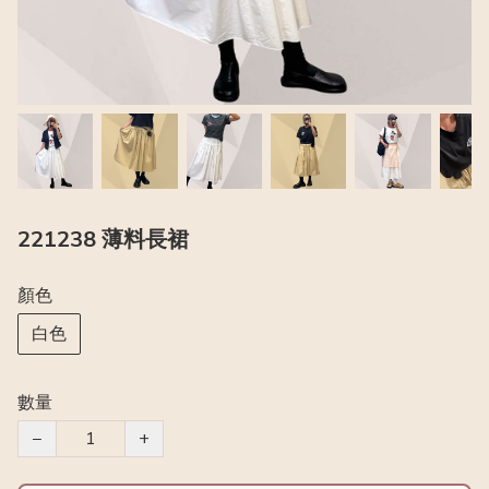
221238 薄料長裙
顏色
白色
數量
−
+