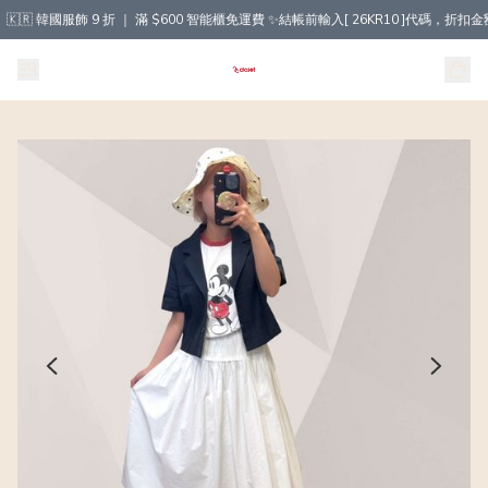
🇰🇷 韓國服飾 9 折 ｜ 滿 $600 智能櫃免運費 ✨結帳前輸入[ 26KR10 ]代碼，