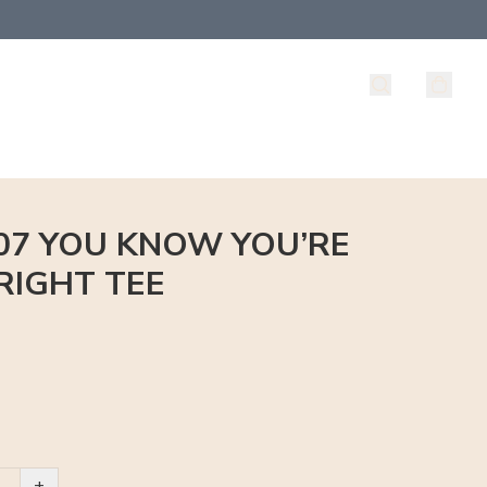
07 YOU KNOW YOU’RE
RIGHT TEE
+