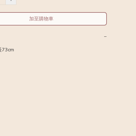
加至購物車
−
長73cm