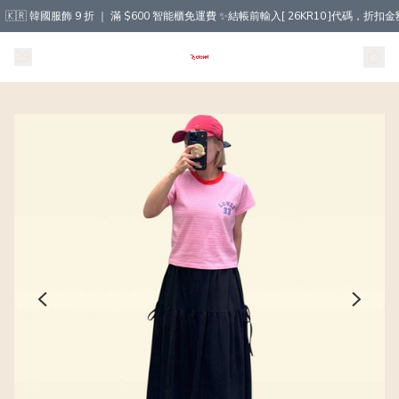
🇰🇷 韓國服飾 9 折 ｜ 滿 $600 智能櫃免運費 ✨結帳前輸入[ 26KR10 ]代碼，