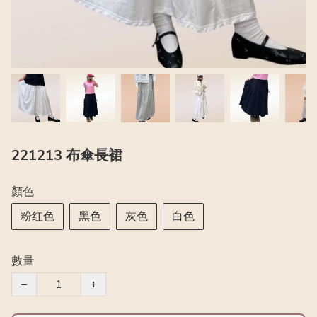
221213 布傘長裙
顏色
粉红色
黑色
灰色
白色
數量
−
+