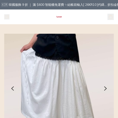
🇰🇷 韓國服飾 9 折 ｜ 滿 $600 智能櫃免運費 ✨結帳前輸入[ 26KR10 ]代碼，