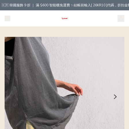
🇰🇷 韓國服飾 9 折 ｜ 滿 $600 智能櫃免運費 ✨結帳前輸入[ 26KR10 ]代碼，