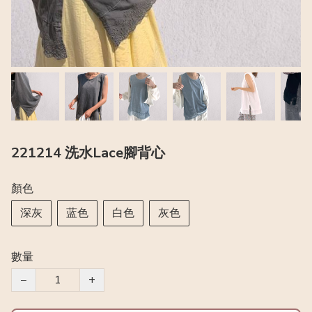
221214 洗水Lace腳背心
顏色
深灰
蓝色
白色
灰色
數量
−
+