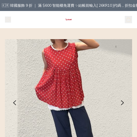
🇰🇷 韓國服飾 9 折 ｜ 滿 $600 智能櫃免運費 ✨結帳前輸入[ 26KR10 ]代碼，