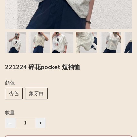
221224 碎花pocket 短袖恤
顏色
杏色
象牙白
數量
−
+