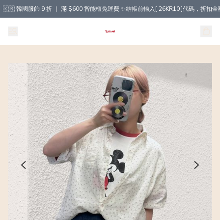
🇰🇷 韓國服飾 9 折 ｜ 滿 $600 智能櫃免運費 ✨結帳前輸入[ 26KR10 ]代碼，