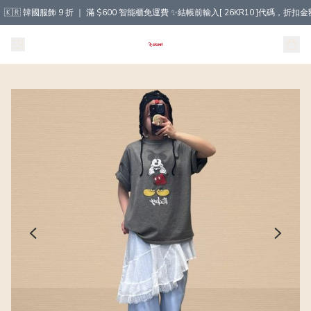
🇰🇷 韓國服飾 9 折 ｜ 滿 $600 智能櫃免運費 ✨結帳前輸入[ 26KR10 ]代碼，