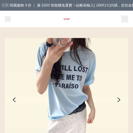
🇰🇷 韓國服飾 9 折 ｜ 滿 $600 智能櫃免運費 ✨結帳前輸入[ 26KR10 ]代碼，