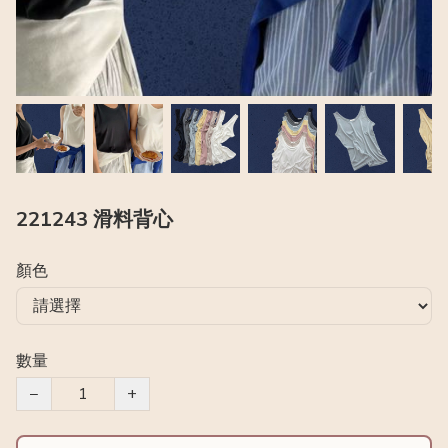
221243 滑料背心
顏色
數量
−
+