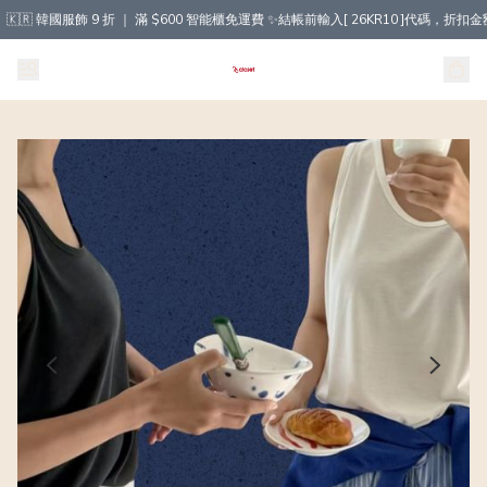
🇰🇷 韓國服飾 9 折 ｜ 滿 $600 智能櫃免運費 ✨結帳前輸入[ 26KR10 ]代碼，