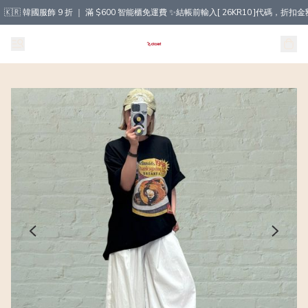
🇰🇷 韓國服飾 9 折 ｜ 滿 $600 智能櫃免運費 ✨結帳前輸入[ 26KR10 ]代碼，