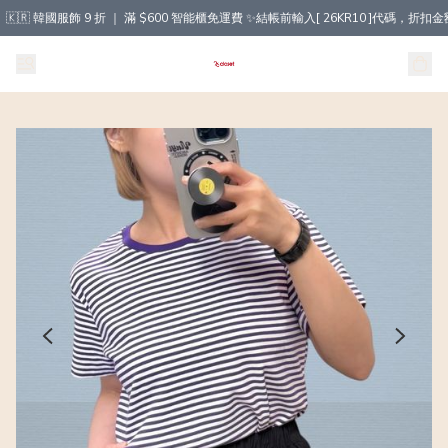
🇰🇷 韓國服飾 9 折 ｜ 滿 $600 智能櫃免運費 ✨結帳前輸入[ 26KR10 ]代碼，