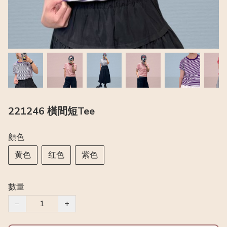
221246 橫間短Tee
顏色
黄色
红色
紫色
數量
−
+