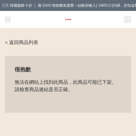
🇰🇷 韓國服飾 9 折 ｜ 滿 $600 智能櫃免運費 ✨結帳前輸入[ 26KR10 ]代碼，
< 返回商品列表
很抱歉
無法在網站上找到此商品，此商品可能已下架。
請檢查商品連結是否正確。