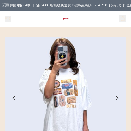
🇰🇷 韓國服飾 9 折 ｜ 滿 $600 智能櫃免運費 ✨結帳前輸入[ 26KR10 ]代碼，