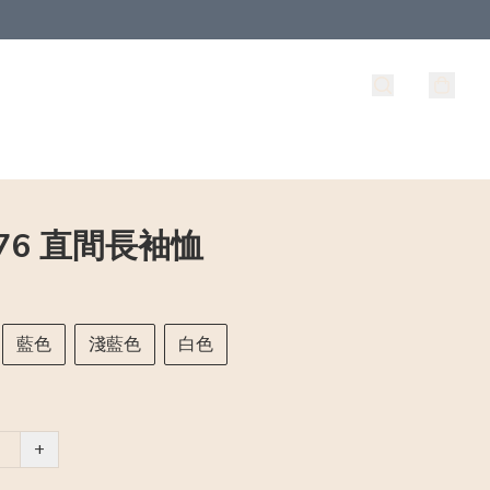
276 直間長袖恤
藍色
淺藍色
白色
+