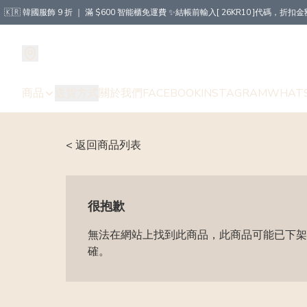
🇰🇷 韓國服飾 9 折 ｜ 滿 $600 智能櫃免運費 ✨結帳前輸入[ 26KR10 ]代碼，
商品
送貨方式
關於我們
FACEBOOK
INSTAGRAM
WHAT
< 返回商品列表
很抱歉
無法在網站上找到此商品，此商品可能已下架
確。