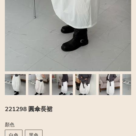
221298 圓傘長裙
顏色
白色
黑色