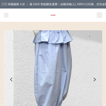
🇰🇷 韓國服飾 9 折 ｜ 滿 $600 智能櫃免運費 ✨結帳前輸入[ 26KR10 ]代碼，