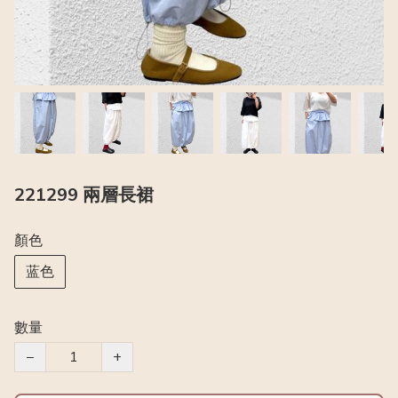
221299 兩層長裙
顏色
蓝色
數量
−
+