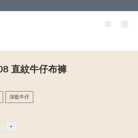
308 直紋牛仔布褲
深藍牛仔
+