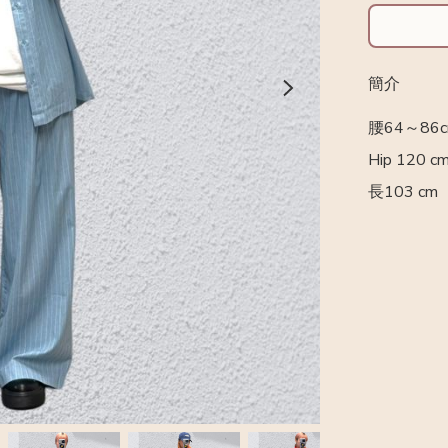
簡介
腰64～86c
Hip 120 cm
長103 cm