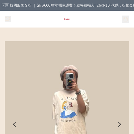
🇰🇷 韓國服飾 9 折 ｜ 滿 $600 智能櫃免運費 ✨結帳前輸入[ 26KR10 ]代碼，