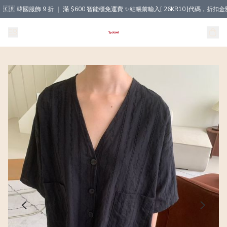
🇰🇷 韓國服飾 9 折 ｜ 滿 $600 智能櫃免運費 ✨結帳前輸入[ 26KR10 ]代碼，