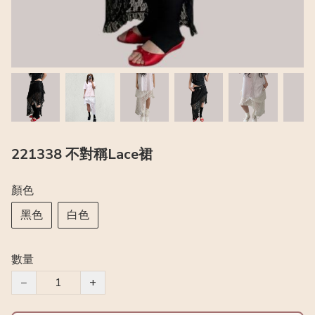
221338 不對稱Lace裙
顏色
黑色
白色
數量
−
+