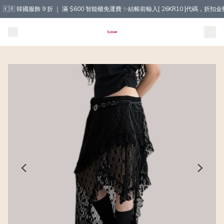
🇰🇷 韓國服飾 9 折 ｜ 滿 $600 智能櫃免運費 ✨結帳前輸入[ 26KR10 ]代碼，