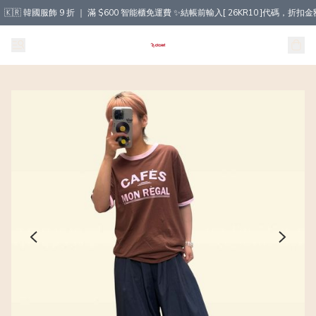
🇰🇷 韓國服飾 9 折 ｜ 滿 $600 智能櫃免運費 ✨結帳前輸入[ 26KR10 ]代碼，