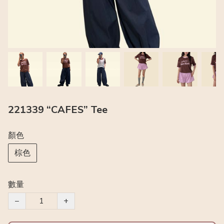
221339 “CAFES” Tee
顏色
棕色
數量
−
+