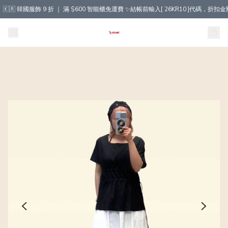
🇰🇷 韓國服飾 9 折 ｜ 滿 $600 智能櫃免運費 ✨結帳前輸入[ 26KR10 ]代碼，