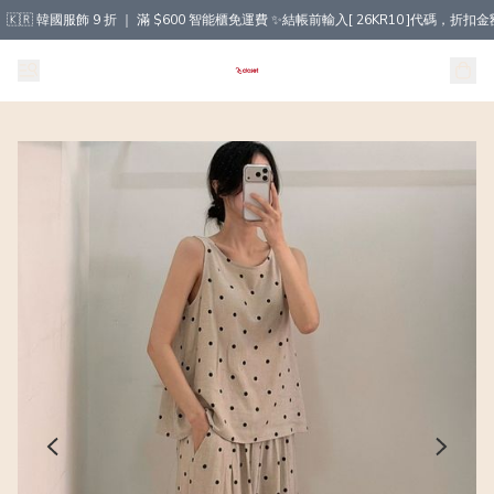
🇰🇷 韓國服飾 9 折 ｜ 滿 $600 智能櫃免運費 ✨結帳前輸入[ 26KR10 ]代碼，