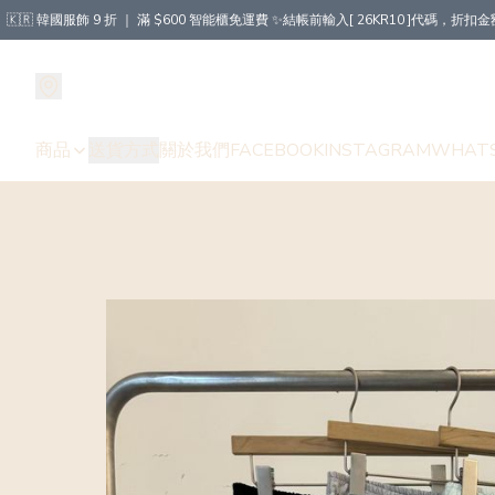
🇰🇷 韓國服飾 9 折 ｜ 滿 $600 智能櫃免運費 ✨結帳前輸入[ 26KR10 ]代碼，
商品
送貨方式
關於我們
FACEBOOK
INSTAGRAM
WHAT